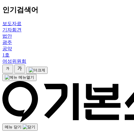
인기검색어
보도자료
기자회견
법안
광주
공약
1호
여성위원회
메뉴열기
메뉴 닫기