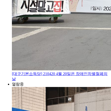
[대구기본소득당] 210420 4월 20일은 장애인차별철폐의
날
열람중