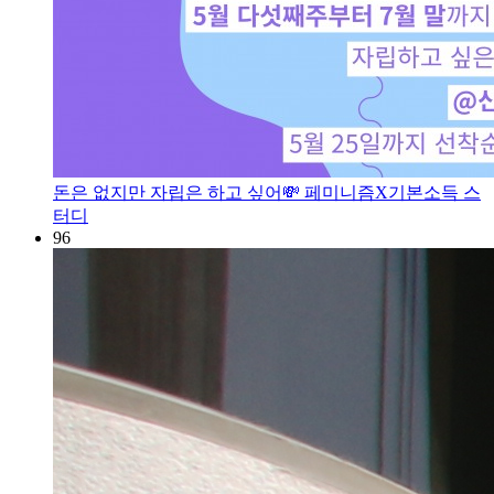
돈은 없지만 자립은 하고 싶어💸 페미니즘X기본소득 스
터디
96