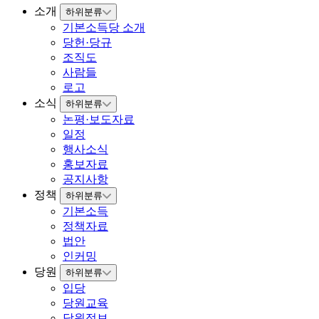
소개
하위분류
기본소득당 소개
당헌·당규
조직도
사람들
로고
소식
하위분류
논평·보도자료
일정
행사소식
홍보자료
공지사항
정책
하위분류
기본소득
정책자료
법안
인커밍
당원
하위분류
입당
당원교육
당원정보