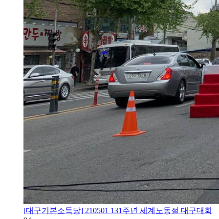
[대구기본소득당] 210501 131주년 세계노동절 대구대회