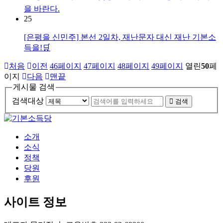
을 바란다.
25
[은평을 신민주] 본선 2일차, 재난문자 대신 재난 기본소
득을!🛒
처음
이전
46
페이지
47
페이지
48
페이지
49
페이지
열린
50
페
이지
다음
맨끝
게시물 검색
검색대상
검색
소개
소식
정책
당원
후원
사이트 정보