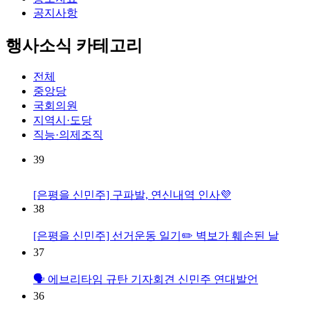
공지사항
행사소식 카테고리
전체
중앙당
국회의원
지역시·도당
직능·의제조직
39
[은평을 신민주] 구파발, 연신내역 인사💜
38
[은평을 신민주] 선거운동 일기✏️ 벽보가 훼손된 날
37
🗣️ 에브리타임 규탄 기자회견 신민주 연대발언
36