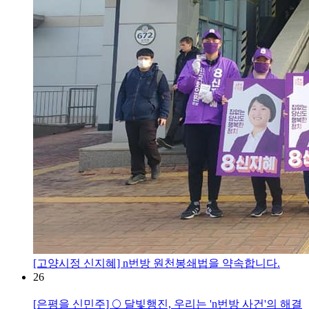
[고양시정 신지혜] n번방 원천봉쇄법을 약속합니다.
26
[은평을 신민주] 🌕 달빛행진, 우리는 'n번방 사건'의 해결