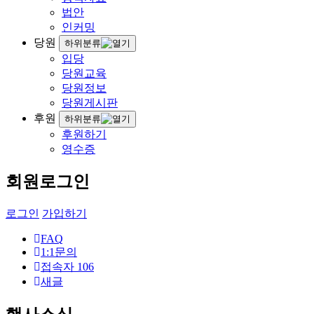
법안
인커밍
당원
하위분류
입당
당원교육
당원정보
당원게시판
후원
하위분류
후원하기
영수증
회원로그인
로그인
가입하기
FAQ
1:1문의
접속자
106
새글