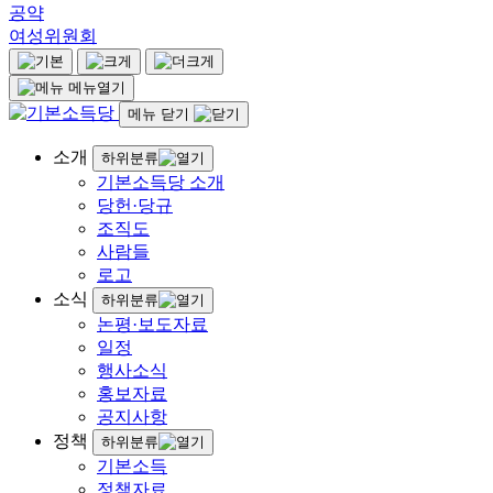
공약
여성위원회
메뉴열기
메뉴 닫기
소개
하위분류
기본소득당 소개
당헌·당규
조직도
사람들
로고
소식
하위분류
논평·보도자료
일정
행사소식
홍보자료
공지사항
정책
하위분류
기본소득
정책자료