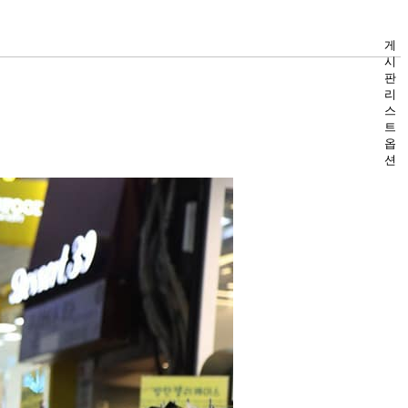
게
시
판
리
스
트
옵
션