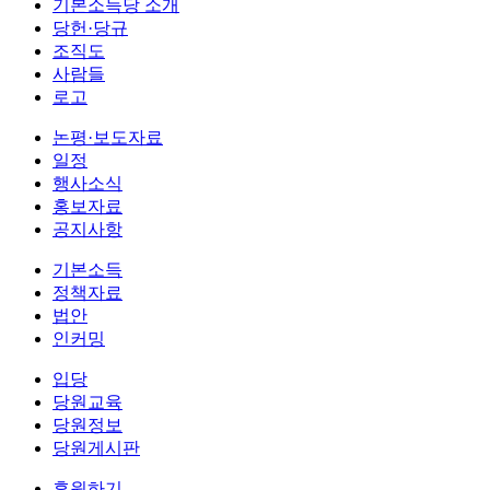
기본소득당 소개
당헌·당규
조직도
사람들
로고
논평·보도자료
일정
행사소식
홍보자료
공지사항
기본소득
정책자료
법안
인커밍
입당
당원교육
당원정보
당원게시판
후원하기