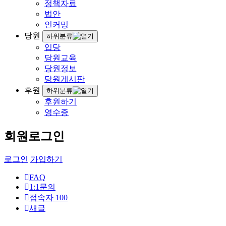
정책자료
법안
인커밍
당원
하위분류
입당
당원교육
당원정보
당원게시판
후원
하위분류
후원하기
영수증
회원로그인
로그인
가입하기
FAQ
1:1문의
접속자
100
새글