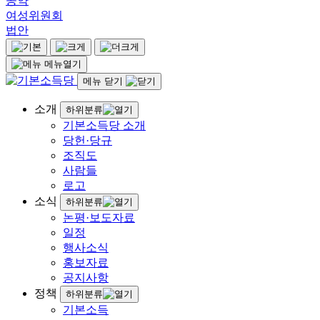
공약
여성위원회
법안
메뉴열기
메뉴 닫기
소개
하위분류
기본소득당 소개
당헌·당규
조직도
사람들
로고
소식
하위분류
논평·보도자료
일정
행사소식
홍보자료
공지사항
정책
하위분류
기본소득