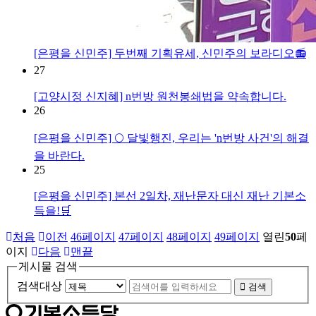
[은평을 신민주] 두번째 기획유세, 신민주의 보라디오📻
27
[고양시정 신지혜] n번방 원천봉쇄법을 약속합니다.
26
[은평을 신민주] 🌕 달빛행진, 우리는 'n번방 사건'의 해결
을 바란다.
25
[은평을 신민주] 본선 2일차, 재난문자 대신 재난 기본소
득을!🛒
처음
이전
46
페이지
47
페이지
48
페이지
49
페이지
열린
50
페
이지
다음
맨끝
게시물 검색
검색대상
검색